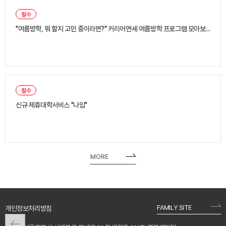
필수
"여름방학, 뭐 할지 고민 중이라면?" 커리어연세 여름방학 프로그램 모아보기
필수
[연세혁신디자인단×경력개발팀]
방학 동안 뭐 해야 할지 아직 고민 중이시라면, 일단 여기 먼저 확인해
신규 제휴대학서비스 "나임"
보세요 !
취업캠프, 현직자 특강, 모의채용, AI 프로젝트까지…
☆ 취업 재도전 1:1 취업 컨설팅 → 6/14 마감!
방학을 스펙이 쌓이는 시간으로 바꿀 수 있는 프로그램들을 모아봤어
6/22~6/26 운영 | 이력서·자소서·면접 전 과정 지원
요.
☆ 여름방학 온라인 직무부트캠프 → 6/21 마감!
MORE
6/24~8/31 운영 | VOD 강의 + 매주 실무 과제 + 현직자 화상 피드백
이번 방학 커리어연세 라인업에서 나에게 맞는 프로그램 골라보세요~
[6/15(월) 신청 시작]
(온라인 100%)
★ 하반기 공채 대비 1:1 입사지원서 코칭
☆ Future Banker 아카데미(기본/심화) → 6/19 마감!
7/9~7/22 운영 | 온라인 특강 + 1:1 코칭
7/6~7/10 운영 | 한국금융연수원 연계, 은행권 HR 담당자가 알려주는
바로가기:
★ 외국계 취업 전략 특강(온라인)
인재상까지
7/8~7/10 운영 | 외국계 취업 전략 + 영문이력서 + 영어면접 전략 (온라
인 100%, 3일 각각 신청)
FAMILY SITE
개인정보처리방침
https://naim.cool
★ 외국계 취업 1:1 맞춤형 컨설팅(온라인/오프라인)
[7월 신청 시작]
7/13~7/15 운영 | 이력서·CV 첨삭, 모의면접, 외국계 취업 상담
★ 방학에 만나는 현직자 직무 특강