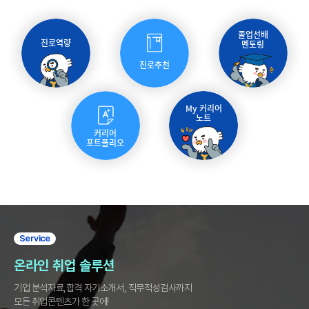
졸업선배
진로역량
멘토링
진로추천
My 커리어
노트
커리어
포트폴리오
Service
온라인 취업 솔루션
기업 분석자료,합격 자기소개서, 직무적성검사까지
모든 취업콘텐츠가 한 곳에!