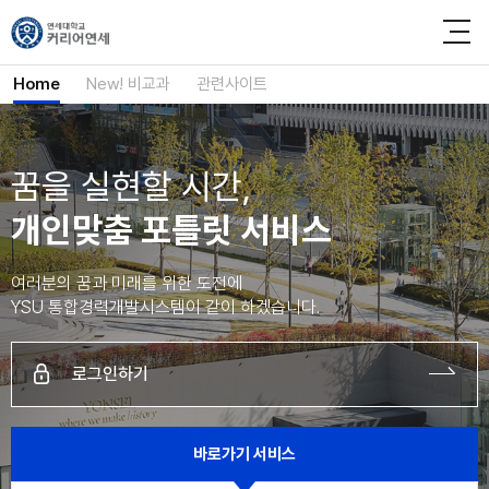
사이트정보 바로가기
본문내용 바로가기
주메뉴 바로가기
Home
New! 비교과
관련사이트
꿈을 실현할 시간,
개인맞춤 포틀릿 서비스
여러분의 꿈과 미래를 위한 도전에
YSU 통합경력개발시스템이 같이 하겠습니다.
로그인하기
바로가기
서비스